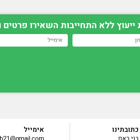
יעוץ ללא התחייבות השאירו פרטים ו
כתובתינו
אימייל
בני ראם
ub21@gmail.com