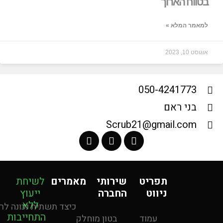
בטווח הארוך
למאמר המלא »
אוגוסט 10, 2023
050-4241773
בני ראם
Scrub21@gmail.com
תפריט
שירותי
מאמרים
לשיחת
ניווט
החברה
ייעוץ
ללא
כיצד תשתית נכונה לרי
התחייבות
עמוד
בטון מוחלק